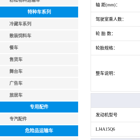
粉粒物料运输车
轴 距(mm)：
特种车系列
驾驶室乘人数：
冷藏车系列
轮 胎 数：
散装饲料车
餐车
轮胎规格：
售货车
舞台车
整车说明：
广告车
旅居车
专用配件
发动机型号
专汽配件
LJ4A15Q6
危险品运输车