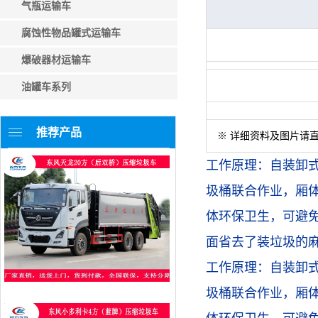
气瓶运输车
腐蚀性物品罐式运输车
爆破器材运输车
油罐车系列
推荐产品
※ 详细资料及图片请
工作原理：
自装卸
圾桶联合作业，厢体
体环保卫生，可避
面省去了装垃圾的
工作原理：
自装卸
圾桶联合作业，厢体